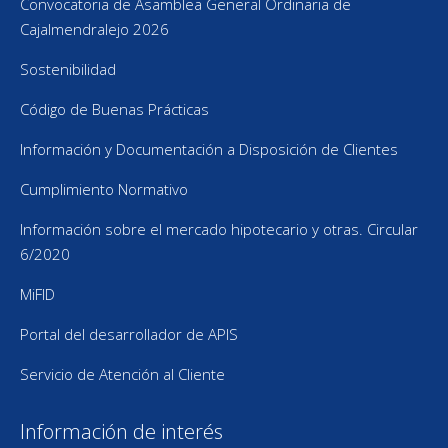
new
new
new
new
Convocatoria de Asamblea General Ordinaria de
window
window
window
window
Cajalmendralejo 2026
Sostenibilidad
Código de Buenas Prácticas
Información y Documentación a Disposición de Clientes
Cumplimiento Normativo
Información sobre el mercado hipotecario y otras. Circular
6/2020
MiFID
Portal del desarrollador de APIS
Servicio de Atención al Cliente
Información de interés