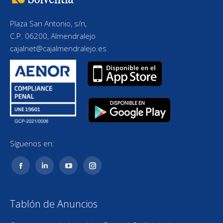
Plaza San Antonio, s/n,
C.P. 06200, Almendralejo
cajalnet@cajalmendralejo.es
Síguenos en:
Facebook
Linkedin
YouTube
Instagram
page
page
page
page
opens
opens
opens
opens
Tablón de Anuncios
in
in
in
in