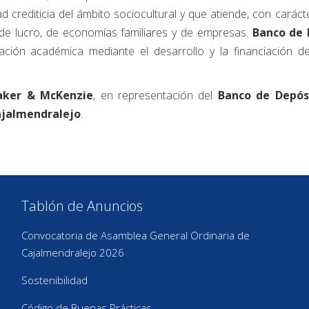
 crediticia del ámbito sociocultural y que atiende, con carácter
 de lucro, de economías familiares y de empresas.
Banco de
ción académica mediante el desarrollo y la financiación 
aker & McKenzie
, en representación del
Banco de Depós
jalmendralejo
.
Tablón de Anuncios
Convocatoria de Asamblea General Ordinaria de
Cajalmendralejo 2026
Sostenibilidad
Código de Buenas Prácticas