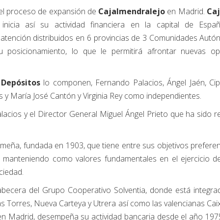
el proceso de expansión de
Cajalmendralejo
en Madrid.
Caj
inicia así su actividad financiera en la capital de Espa
 atención distribuidos en 6 provincias de 3 Comunidades Aut
u posicionamiento, lo que le permitirá afrontar nuevas o
 Depósitos
lo componen, Fernando Palacios, Ángel Jaén, Cip
s y María José Cantón y Virginia Rey como independientes.
acios y el Director General Miguel Ángel Prieto que ha sido 
meña, fundada en 1903, que tiene entre sus objetivos preferen
l, manteniendo como valores fundamentales en el ejercicio de
ciedad.
abecera del Grupo Cooperativo Solventia, donde está integra
 Torres, Nueva Carteya y Utrera así como las valencianas Caixa
n Madrid, desempeña su actividad bancaria desde el año 1975