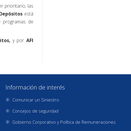
 prioritario, las
 Depósitos
está
de programas de
itos,
y por
AFI
Información de interés
Comunicar un Siniestro
Consejos de seguridad
Gobierno Corporativo y Política de Remuneraciones