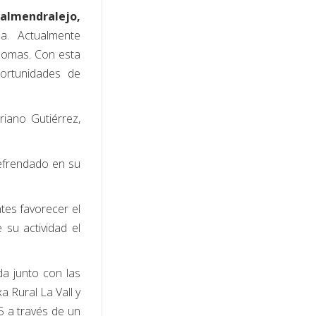
almendralejo,
ña. Actualmente
ónomas. Con esta
portunidades de
riano Gutiérrez,
refrendado en su
tes favorecer el
 su actividad el
da junto con las
 Rural La Vall y
 a través de un