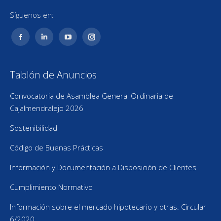
Síguenos en:
Facebook
Linkedin
YouTube
Instagram
page
page
page
page
opens
opens
opens
opens
Tablón de Anuncios
in
in
in
in
new
new
new
new
Convocatoria de Asamblea General Ordinaria de
window
window
window
window
Cajalmendralejo 2026
Sostenibilidad
Código de Buenas Prácticas
Información y Documentación a Disposición de Clientes
Cumplimiento Normativo
Información sobre el mercado hipotecario y otras. Circular
6/2020