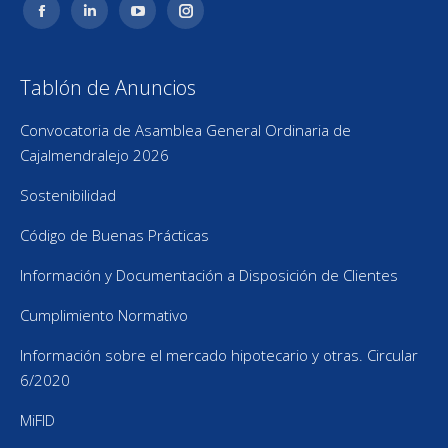
Facebook
Linkedin
YouTube
Instagram
page
page
page
page
opens
opens
opens
opens
Tablón de Anuncios
in
in
in
in
new
new
new
new
Convocatoria de Asamblea General Ordinaria de
window
window
window
window
Cajalmendralejo 2026
Sostenibilidad
Código de Buenas Prácticas
Información y Documentación a Disposición de Clientes
Cumplimiento Normativo
Información sobre el mercado hipotecario y otras. Circular
6/2020
MiFID